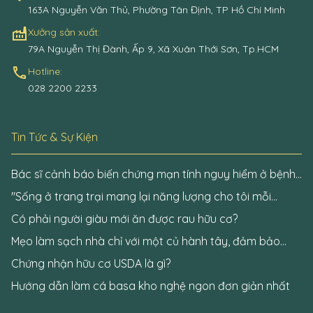
163A Nguyễn Văn Thủ, Phường Tân Định, TP Hồ Chí Minh
factory
Xưởng sản xuất:
79A Nguyễn Thị Đành, Ấp 9, Xã Xuân Thới Sơn, Tp.HCM
call
Hotline:
028 2200 2233
Tin Tức & Sự Kiện
Bác sĩ cảnh báo biến chứng mạn tính nguy hiểm ở bệnh
nhân đái tháo đường
"Sống ở trang trại mang lại năng lượng cho tôi mỗi
ngày"
Có phải người giàu mới ăn được rau hữu cơ?
Mẹo làm sạch nhà chỉ với một củ hành tây, đảm bảo
không còn một bóng virus Covid-19
Chứng nhận hữu cơ USDA là gì?
Hướng dẫn làm cá basa kho nghệ ngon đơn giản nhất