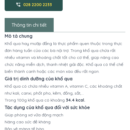
wifi_calling_3
028 2200 2233
Thông tin chi tiết
Mô tả chung
Khổ qua hay mướp đắng là thực phẩm quen thuộc trong thực
đơn hàng tuần của các bà nội trợ. Trong khổ qua chứa rất
nhiều vitamin và khoáng chất tốt cho cơ thể, giúp nâng cao
chức năng miễn dịch, thanh nhiệt giải độc. Khổ qua có thể chế
biến thành canh hoặc các món xào đều rất ngon.
Giá trị dinh dưỡng của khổ qua
Khổ qua có chứa nhiều vitamin A, vitamin C, các khoáng chất
như kali, canxi, phốt pho, kẽm, đồng, sắt,...
Trong 100g khổ qua có khoảng
34.4 kcal.
Tác dụng của khổ qua đối với sức khỏe
Giúp phòng xơ vữa động mạch
Nâng cao sức đề kháng
Bảo vệ màng tế bào