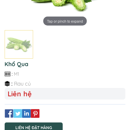
Tap or pinch to expand
Khổ Qua
:
M1
:
Rau củ
Liên hệ
LIÊN HỆ ĐẶT HÀNG