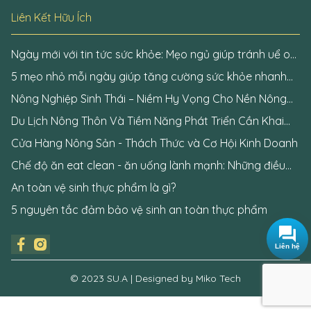
Liên Kết Hữu Ích
Ngày mới với tin tức sức khỏe: Mẹo ngủ giúp tránh uể oải
khi thức dậy
5 mẹo nhỏ mỗi ngày giúp tăng cường sức khỏe nhanh
chóng
Nông Nghiệp Sinh Thái – Niềm Hy Vọng Cho Nền Nông
Nghiệp Tương Lai
Du Lịch Nông Thôn Và Tiềm Năng Phát Triển Cần Khai
Phá
Cửa Hàng Nông Sản - Thách Thức và Cơ Hội Kinh Doanh
Chế độ ăn eat clean - ăn uống lành mạnh: Những điều
cần biết
An toàn vệ sinh thực phẩm là gì?
5 nguyên tắc đảm bảo vệ sinh an toàn thực phẩm
Liên hệ
© 2023 SU.A | Designed by Miko Tech