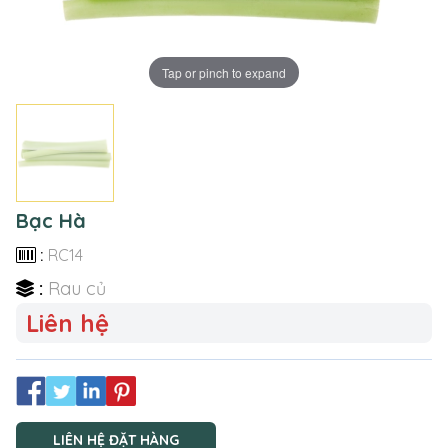
Tap or pinch to expand
Bạc Hà
:
RC14
:
Rau củ
Liên hệ
LIÊN HỆ ĐẶT HÀNG