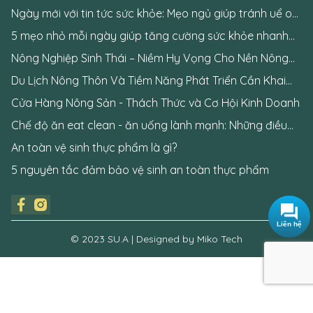
Ngày mới với tin tức sức khỏe: Mẹo ngủ giúp tránh uể oải
khi thức dậy
5 mẹo nhỏ mỗi ngày giúp tăng cường sức khỏe nhanh
chóng
Nông Nghiệp Sinh Thái – Niềm Hy Vọng Cho Nền Nông
Nghiệp Tương Lai
Du Lịch Nông Thôn Và Tiềm Năng Phát Triển Cần Khai
Phá
Cửa Hàng Nông Sản - Thách Thức và Cơ Hội Kinh Doanh
Chế độ ăn eat clean - ăn uống lành mạnh: Những điều
cần biết
An toàn vệ sinh thực phẩm là gì?
5 nguyên tắc đảm bảo vệ sinh an toàn thực phẩm
Liên hệ
© 2023 SU.A | Designed by Miko Tech