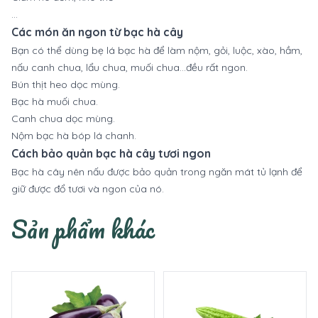
…
Các món ăn ngon từ bạc hà cây
Bạn có thể dùng bẹ lá bạc hà để làm nộm, gỏi, luộc, xào, hầm,
nấu canh chua, lẩu chua, muối chua…đều rất ngon.
Bún thịt heo dọc mùng.
Bạc hà muối chua.
Canh chua dọc mùng.
Nộm bạc hà bóp lá chanh.
Cách bảo quản bạc hà cây tươi ngon
Bạc hà cây nên nấu được bảo quản trong ngăn mát tủ lạnh để
giữ được đổ tươi và ngon của nó.
Sản phẩm khác