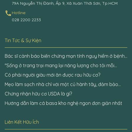
79A Nguyễn Thị Đành, Ấp 9, Xã Xuân Thới Sơn, Tp.HCM
call
Hotline:
028 2200 2233
Tin Tức & Sự Kiện
Bác sĩ cảnh báo biến chứng mạn tính nguy hiểm ở bệnh
nhân đái tháo đường
"Sống ở trang trại mang lại năng lượng cho tôi mỗi
ngày"
Có phải người giàu mới ăn được rau hữu cơ?
Mẹo làm sạch nhà chỉ với một củ hành tây, đảm bảo
không còn một bóng virus Covid-19
Chứng nhận hữu cơ USDA là gì?
Hướng dẫn làm cá basa kho nghệ ngon đơn giản nhất
Liên Kết Hữu Ích