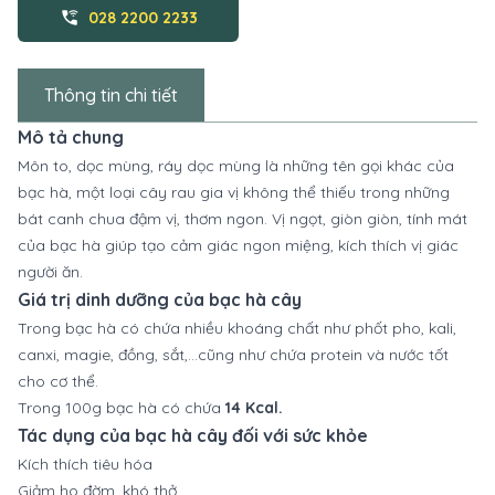
wifi_calling_3
028 2200 2233
Thông tin chi tiết
Mô tả chung
Môn to, dọc mùng, ráy dọc mùng là những tên gọi khác của
bạc hà, một loại cây rau gia vị không thể thiếu trong những
bát canh chua đậm vị, thơm ngon. Vị ngọt, giòn giòn, tính mát
của bạc hà giúp tạo cảm giác ngon miệng, kích thích vị giác
người ăn.
Giá trị dinh dưỡng của bạc hà cây
Trong bạc hà có chứa nhiều khoáng chất như phốt pho, kali,
canxi, magie, đồng, sắt,...cũng như chứa protein và nước tốt
cho cơ thể.
Trong 100g bạc hà có chứa
14 Kcal.
Tác dụng của bạc hà cây đối với sức khỏe
Kích thích tiêu hóa
Giảm ho đờm, khó thở