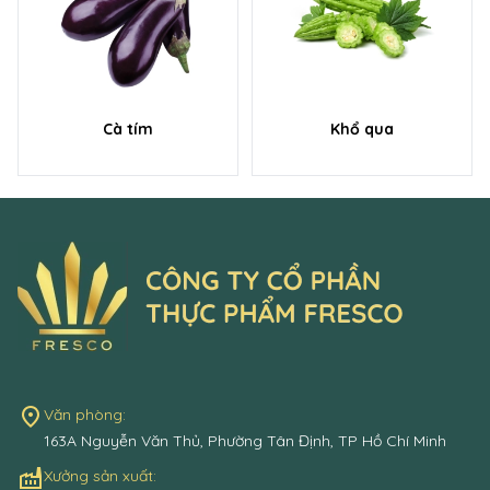
Cà tím
Khổ qua
place
Văn phòng:
163A Nguyễn Văn Thủ, Phường Tân Định, TP Hồ Chí Minh
factory
Xưởng sản xuất: