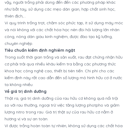
vậy, người trồng phải dùng đến đến các phương pháp khác
như bắt tay, sử dụng các mẹo dân gian, hợp chất sinh học,
thiên địch,...
Vi quy trình trồng trọt, chăm sóc phức tạp, ít sử dụng máy móc
và nói không với các chất hóa học nên đòi hỏi lượng lớn nhân
công, nông dân giàu kinh nghiệm, được đào tạo kỹ lưỡng,
chuyên nghiệp.
Tiêu chuẩn kiểm định nghiêm ngặt
Trong suốt thời gian trồng và sản xuất, rau đạt chứng nhận hữu
cơ phải trải qua nhiều khâu kiểm tra bằng các phương thức
khoa học công nghệ cao, thiết bị tiên tiến. Chi phí cho các
kiểm định này rất cao dẫn đến số lượng mô hình hữu cơ ở nước
ta không nhiều.
Về giá trị dinh dưỡng
Thật ra, giá trị dinh dưỡng của rau hữu cơ không quá nổi trội
so với rau thường, ngoại trừ việc tăng lượng photpho và giảm
lượng nitro trong rau. Giá trị thật sự của rau hữu cơ nằm ở
hương vị và sự an toàn.
Vì được trồng hoàn toàn tự nhiên, không sử dụng các chất hóa