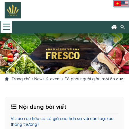
search
Trang chủ
News & event
Có phải người giàu mới ăn được r
Nội dung bài viết
Vì sao rau hữu cơ có giá cao hơn so với các loại rau
thông thường?