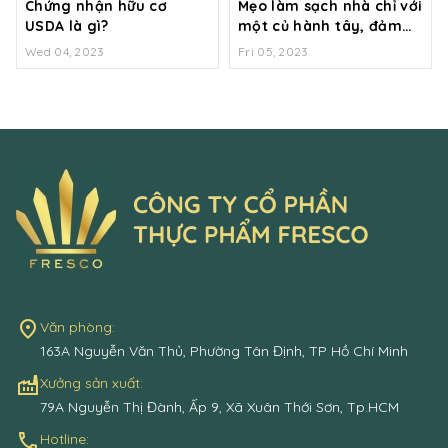
Chứng nhận hữu cơ
Mẹo làm sạch nhà chỉ với
USDA là gì?
một củ hành tây, đảm
bảo không còn một
Wed 04, 2023
Fri 05, 2023
bóng virus Covid-19
place
Văn phòng:
163A Nguyễn Văn Thủ, Phường Tân Định, TP Hồ Chí Minh
factory
Xưởng sản xuất:
79A Nguyễn Thị Đành, Ấp 9, Xã Xuân Thới Sơn, Tp.HCM
call
Hotline: