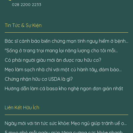
028 2200 2233
Tin Tức & Sự Kiện
Bác sĩ cảnh báo biến chứng mạn tính nguy hiểm ở bệnh
nhân đái tháo đường
"Sống ở trang trại mang lại năng lượng cho tôi mỗi
ngày"
Có phải người giàu mới ăn được rau hữu cơ?
Mẹo làm sạch nhà chỉ với một củ hành tây, đảm bảo
không còn một bóng virus Covid-19
Chứng nhận hữu cơ USDA là gì?
Hướng dẫn làm cá basa kho nghệ ngon đơn giản nhất
Liên Kết Hữu Ích
Ngày mới với tin tức sức khỏe: Mẹo ngủ giúp tránh uể oải
khi thức dậy
5 mẹo nhỏ mỗi ngày giúp tăng cường sức khỏe nhanh