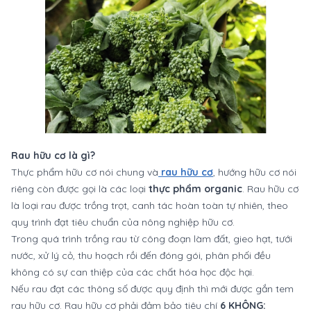
Rau hữu cơ là gì?
Thực phẩm hữu cơ nói chung và
rau hữu cơ
, hướng hữu cơ nói
riêng còn được gọi là các loại
thực phẩm organic
. Rau hữu cơ
là loại rau được trồng trọt, canh tác hoàn toàn tự nhiên, theo
quy trình đạt tiêu chuẩn của nông nghiệp hữu cơ.
Trong quá trình trồng rau từ công đoạn làm đất, gieo hạt, tưới
nước, xử lý cỏ, thu hoạch rồi đến đóng gói, phân phối đều
không có sự can thiệp của các chất hóa học độc hại.
Nếu rau đạt các thông số được quy định thì mới được gắn tem
rau hữu cơ. Rau hữu cơ phải đảm bảo tiêu chí
6 KHÔNG: