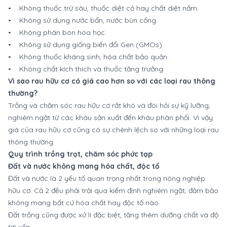
• Không thuốc trừ sâu, thuốc diệt cỏ hay chất diệt nấm.
• Không sử dụng nước bẩn, nước bùn cống.
• Không phân bón hóa học.
• Không sử dụng giống biến đổi Gen (GMOs).
• Không thuốc kháng sinh, hóa chất bảo quản.
• Không chất kích thích và thuốc tăng trưởng.
Vì sao rau hữu cơ có giá cao hơn so với các loại rau thông
thường?
Trồng và chăm sóc rau hữu cơ rất khó và đòi hỏi sự kỹ lưỡng,
nghiêm ngặt từ các khâu sản xuất đến khâu phân phối. Vì vậy
giá của rau hữu cơ cũng có sự chênh lệch so với những loại rau
thông thường.
Quy trình trồng trọt, chăm sóc phức tạp
Đất và nước không mang hóa chất, độc tố
Đất và nước là 2 yếu tố quan trọng nhất trong nông nghiệp
hữu cơ. Cả 2 đều phải trải qua kiểm định nghiêm ngặt, đảm bảo
không mang bất cứ hóa chất hay độc tố nào.
Đất trồng cũng được xử lí đặc biệt, tăng thêm dưỡng chất và độ
tơi xốp.