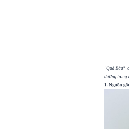
"Quả Bầu" cá
dưỡng trong 
1. Nguồn gố