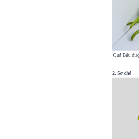
Quả Bầu được
2. Sơ chế