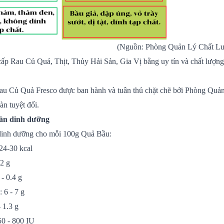
(Nguồn: Phòng Quản Lý Chất Lư
cấp Rau Củ Quả, Thịt, Thủy Hải Sản, Gia Vị bằng uy tín và chất lượn
au Củ Quả Fresco được ban hành và tuân thủ chặt chẽ bởi Phòng Quản 
àn tuyệt đối.
ần dinh dưỡng
dinh dưỡng cho mỗi 100g Quả Bầu:
24-30 kcal
 2 g
 - 0.4 g
 6 - 7 g
- 1.3 g
50 - 800 IU