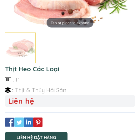
Tap or pinch to expand
Thịt Heo Các Loại
:
T1
:
Thịt & Thủy Hải Sản
Liên hệ
LIÊN HỆ ĐẶT HÀNG