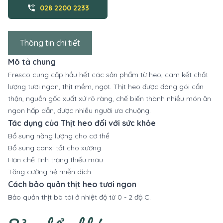
wifi_calling_3
028 2200 2233
Thông tin chi tiết
Mô tả chung
Fresco cung cấp hầu hết các sản phẩm từ heo, cam kết chất
lượng tươi ngon, thịt mềm, ngọt. Thịt heo được đóng gói cẩn
thận, nguồn gốc xuất xứ rõ ràng, chế biến thành nhiều món ăn
ngon hấp dẫn, được nhiều người ưa chuộng.
Tác dụng của Thịt heo đối với sức khỏe
Bổ sung năng lượng cho cơ thể
Bổ sung canxi tốt cho xương
Hạn chế tình trạng thiếu máu
Tăng cường hệ miễn dịch
Cách bảo quản thịt heo tươi ngon
Bảo quản thịt bò tái ở nhiệt độ từ 0 - 2 độ C.