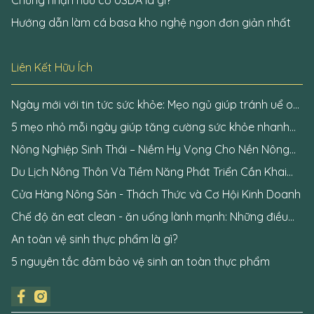
Chứng nhận hữu cơ USDA là gì?
Hướng dẫn làm cá basa kho nghệ ngon đơn giản nhất
Liên Kết Hữu Ích
Ngày mới với tin tức sức khỏe: Mẹo ngủ giúp tránh uể oải
khi thức dậy
5 mẹo nhỏ mỗi ngày giúp tăng cường sức khỏe nhanh
chóng
Nông Nghiệp Sinh Thái – Niềm Hy Vọng Cho Nền Nông
Nghiệp Tương Lai
Du Lịch Nông Thôn Và Tiềm Năng Phát Triển Cần Khai
Phá
Cửa Hàng Nông Sản - Thách Thức và Cơ Hội Kinh Doanh
Chế độ ăn eat clean - ăn uống lành mạnh: Những điều
cần biết
An toàn vệ sinh thực phẩm là gì?
5 nguyên tắc đảm bảo vệ sinh an toàn thực phẩm