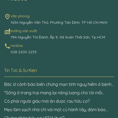
place
Văn phòng:
163A Nguyễn Văn Thủ, Phường Tân Định, TP Hồ Chí Minh
factory
Xưởng sản xuất:
79A Nguyễn Thị Đành, Ấp 9, Xã Xuân Thới Sơn, Tp.HCM
call
Hotline:
028 2200 2233
Tin Tức & Sự Kiện
Bác sĩ cảnh báo biến chứng mạn tính nguy hiểm ở bệnh
nhân đái tháo đường
"Sống ở trang trại mang lại năng lượng cho tôi mỗi
ngày"
Có phải người giàu mới ăn được rau hữu cơ?
Mẹo làm sạch nhà chỉ với một củ hành tây, đảm bảo
không còn một bóng virus Covid-19